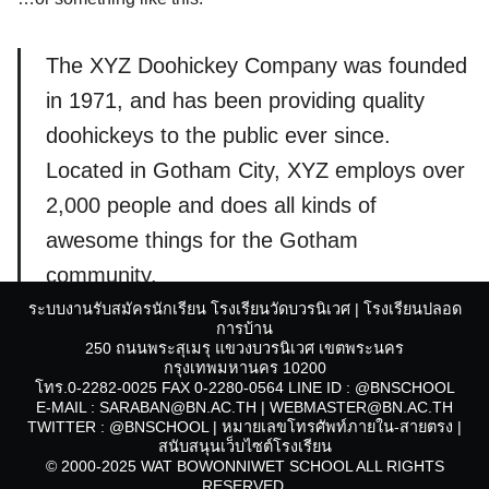
The XYZ Doohickey Company was founded
in 1971, and has been providing quality
doohickeys to the public ever since.
Located in Gotham City, XYZ employs over
Search
2,000 people and does all kinds of
for:
awesome things for the Gotham
community.
ระบบงานรับสมัครนักเรียน โรงเรียนวัดบวรนิเวศ | โรงเรียนปลอด
การบ้าน
As a new WordPress user, you should go to
your
250 ถนนพระสุเมรุ แขวงบวรนิเวศ เขตพระนคร
กรุงเทพมหานคร 10200
dashboard
to delete this page and create new pages for
โทร.0-2282-0025 FAX 0-2280-0564 LINE ID : @BNSCHOOL
your content. Have fun!
E-MAIL : SARABAN@BN.AC.TH | WEBMASTER@BN.AC.TH
TWITTER : @BNSCHOOL
|
หมายเลขโทรศัพท์ภายใน-สายตรง
|
Post Views:
332
สนับสนุนเว็บไซต์โรงเรียน
© 2000-2025 WAT BOWONNIWET SCHOOL ALL RIGHTS
RESERVED.